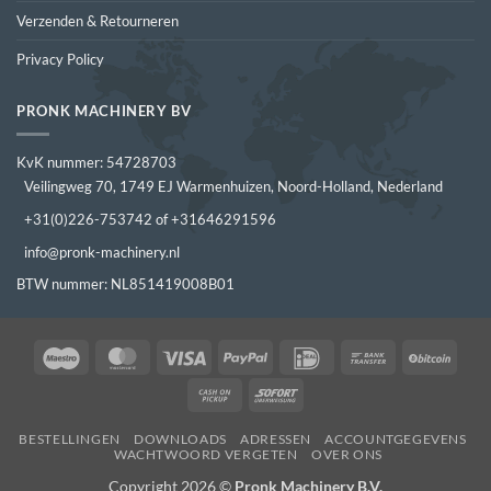
Verzenden & Retourneren
Privacy Policy
PRONK MACHINERY BV
KvK nummer: 54728703
Veilingweg 70, 1749 EJ Warmenhuizen, Noord-Holland, Nederland
+31(0)226-753742 of +31646291596
info@pronk-machinery.nl
BTW nummer: NL851419008B01
Maestro
MasterCard
Visa
PayPal
IDeal
Bank
BitCo
Transfer
Cash
Sofort
on
BESTELLINGEN
DOWNLOADS
ADRESSEN
ACCOUNTGEGEVENS
Pickup
WACHTWOORD VERGETEN
OVER ONS
Copyright 2026 ©
Pronk Machinery B.V.