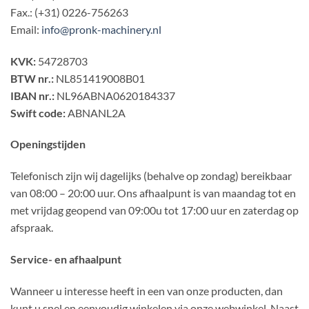
Fax.: (+31) 0226-756263
Email:
info@pronk-machinery.nl
KVK:
54728703
BTW nr.:
NL851419008B01
IBAN nr.:
NL96ABNA0620184337
Swift code:
ABNANL2A
Openingstijden
Telefonisch zijn wij dagelijks (behalve op zondag) bereikbaar
van 08:00 – 20:00 uur. Ons afhaalpunt is van maandag tot en
met vrijdag geopend van 09:00u tot 17:00 uur en zaterdag op
afspraak.
Service- en afhaalpunt
Wanneer u interesse heeft in een van onze producten, dan
kunt u snel en eenvoudig winkelen via onze webwinkel. Naast