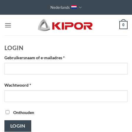
Ga
Nederlands
naar
inhoud
0
LOGIN
Vereist
Gebruikersnaam of e-mailadres
*
Vereist
Wachtwoord
*
Onthouden
LOGIN