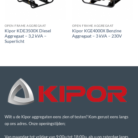
OPEN FRAME AGGREGAAT
OPEN FRAME AGGREGAAT
Kipor KDE3500X Diesel
Kipor KGE4000X Benzine
Aggregaat – 3,2 kVA –
Aggregaat – 3 kVA – 230V
Superlicht
Wilt u de Kipor aggregaten eens zien of testen? Kom gerust eens langs
op ons adres. Onze openingstijden;
Van maandag tot vrijdag van 9:00u tot 18:00u, als u op zaterdag langs