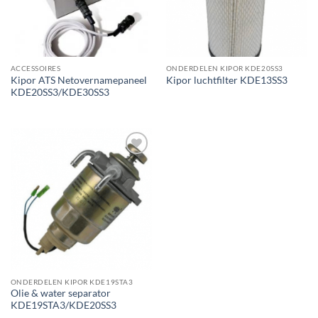
ACCESSOIRES
ONDERDELEN KIPOR KDE20SS3
Kipor ATS Netovernamepaneel
Kipor luchtfilter KDE13SS3
KDE20SS3/KDE30SS3
Toevoegen
aan
wenslijst
ONDERDELEN KIPOR KDE19STA3
Olie & water separator
KDE19STA3/KDE20SS3