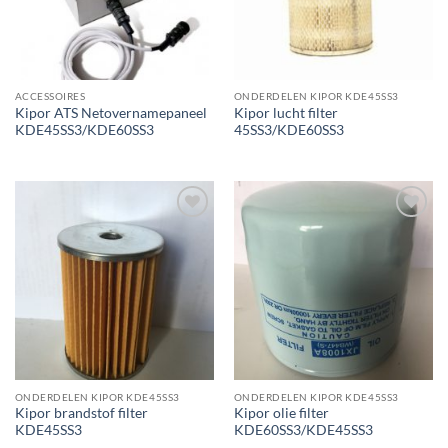
ACCESSOIRES
ONDERDELEN KIPOR KDE45SS3
Kipor ATS Netovernamepaneel
Kipor lucht filter
KDE45SS3/KDE60SS3
45SS3/KDE60SS3
Toevoegen
Toevoegen
aan
aan
wenslijst
wenslijst
ONDERDELEN KIPOR KDE45SS3
ONDERDELEN KIPOR KDE45SS3
Kipor brandstof filter
Kipor olie filter
KDE45SS3
KDE60SS3/KDE45SS3