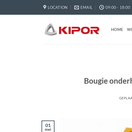
Ga
LOCATION
EMAIL
09:00 - 18:00
naar
inhoud
HOME
W
Bougie onder
GEPLAA
01
mei