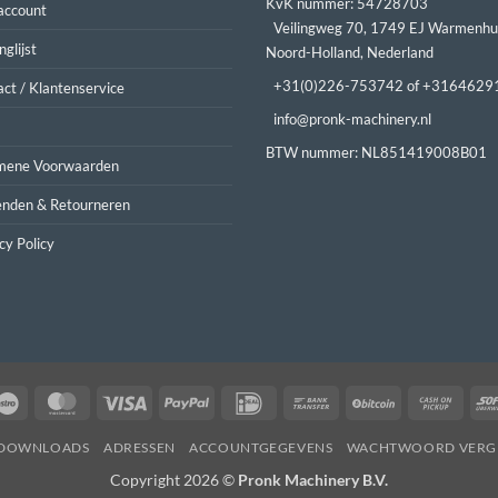
KvK nummer: 54728703
account
Veilingweg 70, 1749 EJ Warmenhu
nglijst
Noord-Holland, Nederland
+31(0)226-753742 of +3164629
ct / Klantenservice
info@pronk-machinery.nl
BTW nummer: NL851419008B01
mene Voorwaarden
enden & Retourneren
cy Policy
Maestro
MasterCard
Visa
PayPal
IDeal
Bank
BitCoin
Cash
Transfer
on
DOWNLOADS
ADRESSEN
ACCOUNTGEGEVENS
WACHTWOORD VERG
Picku
Copyright 2026 ©
Pronk Machinery B.V.