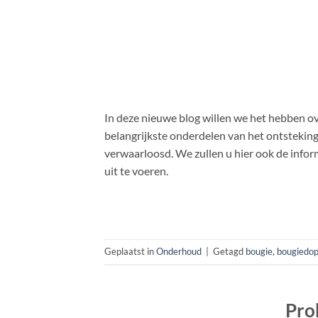
In deze nieuwe blog willen we het hebben ov
belangrijkste onderdelen van het ontstekin
verwaarloosd. We zullen u hier ook de info
uit te voeren.
Geplaatst in
Onderhoud
|
Getagd
bougie
,
bougiedo
Pro