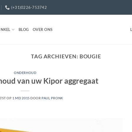
(+31)0226-753742
INKEL
BLOG
OVER ONS
TAG ARCHIEVEN:
BOUGIE
ONDERHOUD
houd van uw Kipor aggregaat
TST OP
1 MEI 2015
DOOR
PAUL PRONK