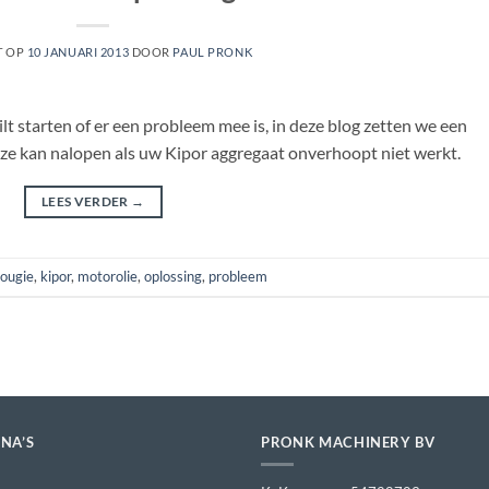
T OP
10 JANUARI 2013
DOOR
PAUL PRONK
ilt starten of er een probleem mee is, in deze blog zetten we een
deze kan nalopen als uw Kipor aggregaat onverhoopt niet werkt.
LEES VERDER
→
ougie
,
kipor
,
motorolie
,
oplossing
,
probleem
INA’S
PRONK MACHINERY BV