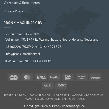
Verzenden & Retourneren
Privacy Policy
PRONK MACHINERY BV
KvK nummer: 54728703
Veilingweg 70, 1749 EJ Warmenhuizen, Noord-Holland, Nederland
+31(0)226-753742 of +31646291596
info@pronk-machinery.nl
BTW nummer: NL851419008B01
Maestro
MasterCard
Visa
PayPal
IDeal
Bank
BitCo
Transfer
Cash
Sofort
on
BESTELLINGEN
DOWNLOADS
ADRESSEN
ACCOUNTGEGEVENS
Pickup
WACHTWOORD VERGETEN
OVER ONS
Copyright 2026 ©
Pronk Machinery B.V.