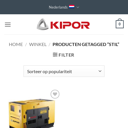
Ga
Nederlands
naar
inhoud
0
HOME
/
WINKEL
/
PRODUCTEN GETAGGED “STIL”
FILTER
Toevoegen
aan
wenslijst